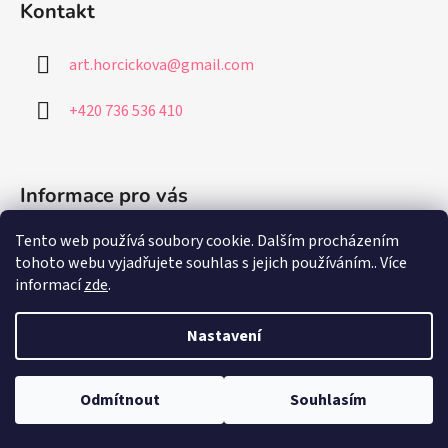
Kontakt
art.horcickova
@
gmail.com
+420 736 536 410
Informace pro vás
Tento web používá soubory cookie. Dalším procházením
Jak nakupovat
tohoto webu vyjadřujete souhlas s jejich používáním.. Více
Obchodní podmínky
informací
zde
.
Podmínky ochrany osobních údajů
Nastavení
Vytvořil Shoptet
Odmítnout
Souhlasím
Copyright 2026
Art and Design Horčičková
. Všechna práva
vyhrazena.