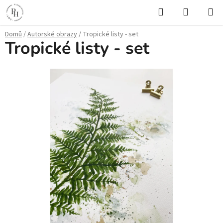
Přejít
Hledat
NÁKUPN
na
KOŠÍK
obsah
Domů
/
Autorské obrazy
/
Tropické listy - set
Tropické listy - set