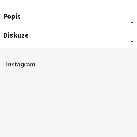
Popis
Diskuze
Z
á
Instagram
p
a
t
í