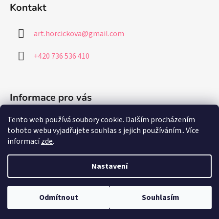
Kontakt
art.horcickova
@
gmail.com
+420 736 536 410
Informace pro vás
Tento web používá soubory cookie. Dalším procházením
Jak nakupovat
tohoto webu vyjadřujete souhlas s jejich používáním.. Více
Obchodní podmínky
informací
zde
.
Podmínky ochrany osobních údajů
Nastavení
Vytvořil Shoptet
Odmítnout
Souhlasím
Copyright 2026
Art and Design Horčičková
. Všechna práva
vyhrazena.