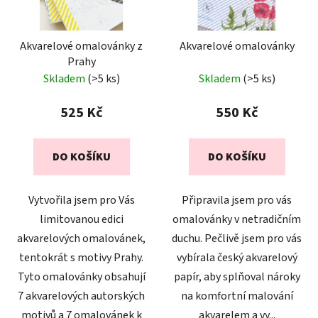
p
k
r
t
Akvarelové omalovánky z
Akvarelové omalovánky
o
ů
Prahy
d
Skladem
(>5 ks)
Skladem
(>5 ks)
u
k
525 Kč
550 Kč
t
ů
DO KOŠÍKU
DO KOŠÍKU
Vytvořila jsem pro Vás
Připravila jsem pro vás
limitovanou edici
omalovánky v netradičním
akvarelových omalovánek,
duchu. Pečlivě jsem pro vás
tentokrát s motivy Prahy.
vybírala český akvarelový
Tyto omalovánky obsahují
papír, aby splňoval nároky
7 akvarelových autorských
na komfortní malování
motivů a 7 omalovánek k
akvarelem a vy...