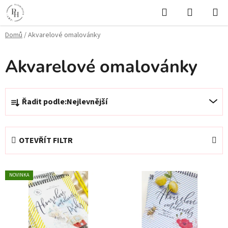
Přejít
Hledat
NÁKUPN
na
KOŠÍK
obsah
Domů
/
Akvarelové omalovánky
Akvarelové omalovánky
Ř
Řadit podle:
Nejlevnější
a
z
e
OTEVŘÍT FILTR
n
í
V
p
NOVINKA
ý
r
p
o
i
d
s
u