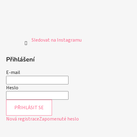
p
i
s
u
Sledovat na Instagramu
Přihlášení
E-mail
Heslo
PŘIHLÁSIT SE
Nová registrace
Zapomenuté heslo