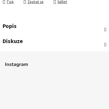
Tisk
Zeptat se
Sdílet
Popis
Diskuze
Z
á
Instagram
p
a
t
í