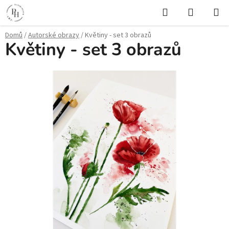
Přejít
Hledat
NÁKUPN
na
KOŠÍK
obsah
Domů
/
Autorské obrazy
/
Květiny - set 3 obrazů
Květiny - set 3 obrazů