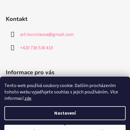
Kontakt
art.horcickova
@
gmail.com
+420 736 536 410
Informace pro vás
Tento web používá soubory cookie. Dalším procházením
Jak nakupovat
tohoto webu vyjadřujete souhlas s jejich používáním.. Více
Obchodní podmínky
informací
zde
.
Podmínky ochrany osobních údajů
Nastavení
Vytvořil Shoptet