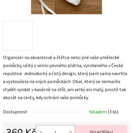
Organizér na akvarelové a štětce nebo jiné vaše umělecké
pomůcky, ušitý z velmi pevného plátna, vyrobeného v České
republice. Jednoduchý a čistý design, který jsem sama navrhla
a vyzkoušela na svých pomůckách. Obal, který se nemusíte
stydět vyndat v kavárně na stůl, ani velký ani malý, prostě tak
akorát na cesty, kdy ochrání vaše pomůcky.
Dostupnost
Skladem
(3 ks)
360 Kč
DO KOŠÍKU