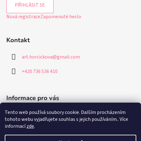
PŘIHLÁSIT SE
Nová registrace
Zapomenuté heslo
Kontakt
art.horcickova
@
gmail.com
+420 736 536 410
Informace pro vás
Tento web používá soubory cookie. Dalším procházením
Jak nakupovat
tohoto webu vyjadřujete souhlas s jejich používáním.. Více
Obchodní podmínky
informací
zde
.
Podmínky ochrany osobních údajů