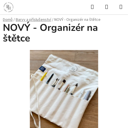
Přejít
Hledat
NÁKUPN
na
KOŠÍK
obsah
Domů
/
Barvy a příslušenství
/
NOVÝ - Organizér na štětce
NOVÝ - Organizér na
štětce