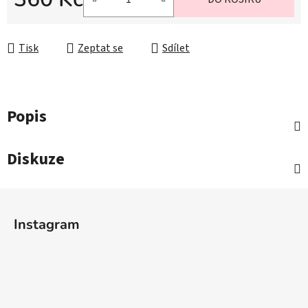
Měrná cena:
Tisk
Zeptat se
Sdílet
Popis
Diskuze
Z
á
Instagram
p
a
t
í